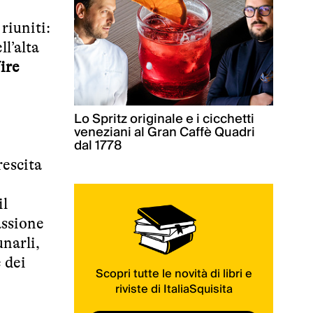
riuniti:
ll’alta
ire
Lo Spritz originale e i cicchetti
veneziani al Gran Caffè Quadri
dal 1778
rescita
il
assione
narli,
 dei
Scopri tutte le novità di libri e
riviste di ItaliaSquisita