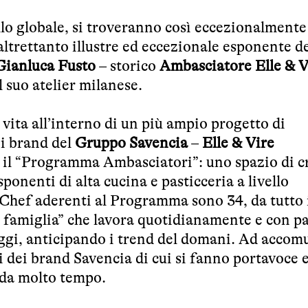
vello globale, si troveranno così eccezionalmente 
altrettanto illustre ed eccezionale esponente de
Gianluca Fusto
– storico
Ambasciatore Elle & V
l suo atelier milanese.
vita all’interno di un più ampio progetto di
i brand del
Gruppo Savencia
–
Elle & Vire
 il “Programma Ambasciatori”: uno spazio di c
sponenti di alta cucina e pasticceria a livello
 Chef aderenti al Programma sono 34, da tutto 
e famiglia” che lavora quotidianamente e con p
ggi, anticipando i trend del domani. Ad accomu
i dei brand Savencia di cui si fanno portavoce e
i da molto tempo.