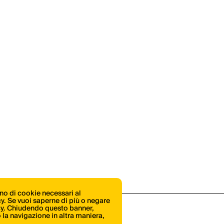
ono di cookie necessari al
icy. Se vuoi saperne di più o negare
cy
. Chiudendo questo banner,
la navigazione in altra maniera,