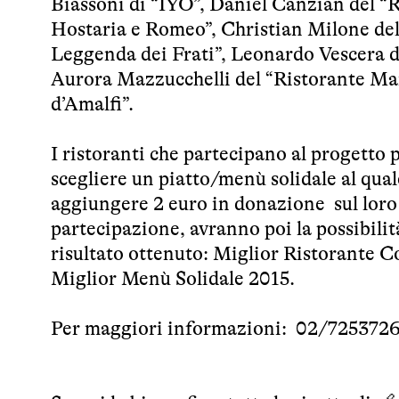
Biassoni di “IYO”, Daniel Canzian del “
Hostaria e Romeo”, Christian Milone dell
Leggenda dei Frati”, Leonardo Vescera de
Aurora Mazzucchelli del “Ristorante Marc
d’Amalfi”.
I ristoranti che partecipano al progetto 
scegliere un piatto/menù solidale al qua
aggiungere 2 euro in donazione sul loro c
partecipazione, avranno poi la possibilità
risultato ottenuto: Miglior Ristorante C
Miglior Menù Solidale 2015.
Per maggiori informazioni: 02/725372