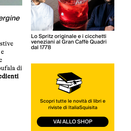
ergine
Lo Spritz originale e i cicchetti
veneziani al Gran Caffè Quadri
stive
dal 1778
 e
e
ufala di
edienti
Scopri tutte le novità di libri e
riviste di ItaliaSquisita
VAI ALLO SHOP