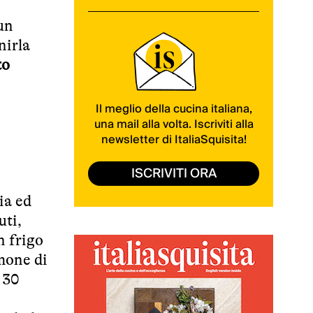
un
nirla
to
Il meglio della cucina italiana,
una mail alla volta. Iscriviti alla
newsletter di ItaliaSquisita!
ISCRIVITI ORA
ia ed
uti,
n frigo
mone di
r 30