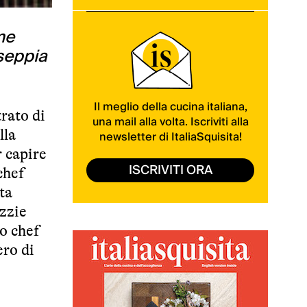
me
 seppia
Il meglio della cucina italiana,
trato di
una mail alla volta. Iscriviti alla
lla
newsletter di ItaliaSquisita!
r capire
ISCRIVITI ORA
 chef
ta
zzie
lo chef
ero di