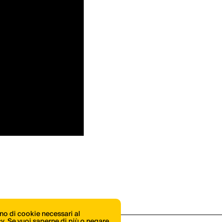
ono di cookie necessari al
icy. Se vuoi saperne di più o negare