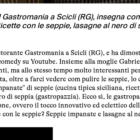
 Gastromania a Scicli (RG), insegna co
icette con le seppie, lasagne al nero di
storante Gastromania
a Scicli (RG), e ha dimos
-comedy su Youtube. Insieme alla moglie Gabrie
anti, ma allo stesso tempo molto interessanti pe
ita, oltre a farci vedere com pulire le seppie, lo
mpanate" di seppie (cucina tipica siciliana, ricet
o di seppia (gastropazzia). Ecco sì, le
gastropa
ne, ovvero il tocco innovativo ed eclettico del
te con le seppie? Seppie impanate e lasagne al n