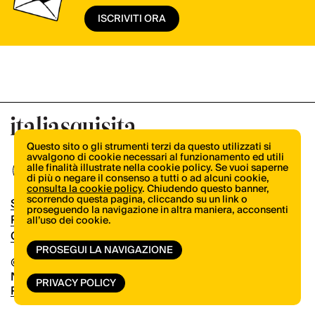
ISCRIVITI ORA
Questo sito o gli strumenti terzi da questo utilizzati si
avvalgono di cookie necessari al funzionamento ed utili
alle finalità illustrate nella cookie policy. Se vuoi saperne
di più o negare il consenso a tutti o ad alcuni cookie,
consulta la cookie policy
. Chiudendo questo banner,
scorrendo questa pagina, cliccando su un link o
Shop
proseguendo la navigazione in altra maniera, acconsenti
Pubblicità
all’uso dei cookie.
Contatti
PROSEGUI LA NAVIGAZIONE
© Copyright 2026.
Vertical.it
N.ro Iscrizione ROC 32504
PRIVACY POLICY
Privacy Policy