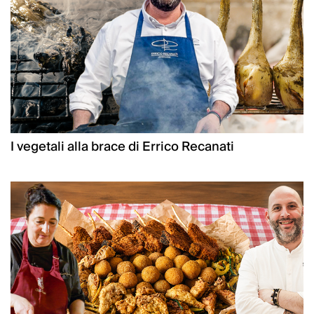
I vegetali alla brace di Errico Recanati