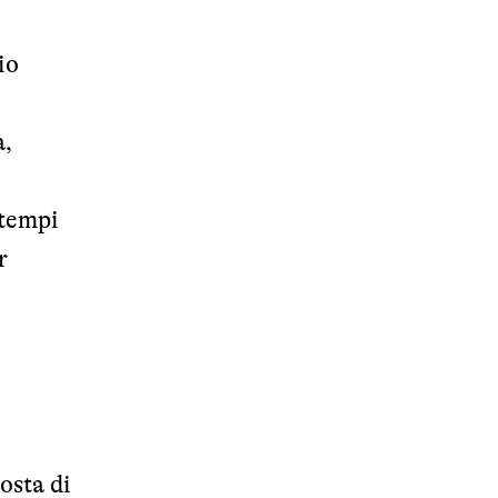
io
a,
 tempi
r
osta di