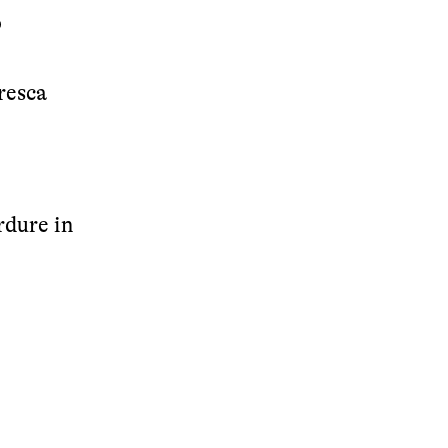
o
resca
rdure in