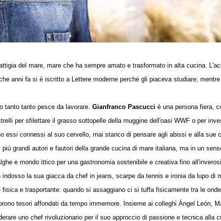
 battigia del mare, mare che ha sempre amato e trasformato in alta cucina. L'a
he anni fa si è iscritto a Lettere moderne perché gli piaceva studiare; mentre 
tto tanto tanto pesce da lavorare.
Gianfranco Pascucci
è una persona fiera, c
trelli per sfilettare il grasso sottopelle della muggine dell'oasi WWF o per inve
no essi connessi al suo cervello, mai stanco di pensare agli abissi e alla sue 
iù grandi autori e fautori della grande cucina di mare italiana, ma in un sen
, alghe e mondo ittico per una gastronomia sostenibile e creativa fino all'inveros
 indosso la sua giacca da chef in jeans, scarpe da tennis e ironia da lupo di 
fisica e trasportante: quando si assaggiano ci si tuffa fisicamente tra le onde
prono tesori affondati da tempo immemore. Insieme ai colleghi Ángel León, Ma
rare uno chef rivoluzionario per il suo approccio di passione e tecnica alla c