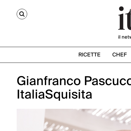
CERCA
il net
RICETTE
CHEF
Gianfranco Pascucc
ItaliaSquisita