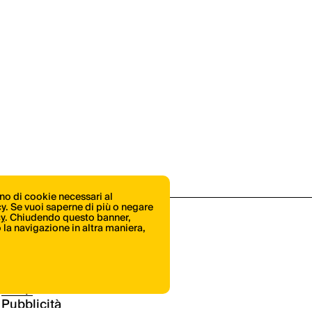
ono di cookie necessari al
icy. Se vuoi saperne di più o negare
cy
. Chiudendo questo banner,
la navigazione in altra maniera,
Shop
Pubblicità