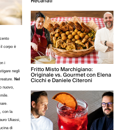
Recanati
ccento
il corpo è
on i
Fritto Misto Marchigiano:
stigare negli
Originale vs. Gourmet con Elena
Cicchi e Daniele Citeroni
creature.
Nel
so nuovo,
imile.
mare.
, con la
uro Uliassi,
ucina di