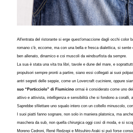
All'entrata del ristorante si erge quest'omaccione dagli occhi color
romano c'è, eccome, ma con una bella e fresca dialettica, si sente c
ben allenato, dinamico e coi muscoli da windsurfista da sempre.
La sua è stata una vita tra libri, tavole e dune del mare, e soprattu
propulsori sempre pronti a partire, siano essi collegati ai suoi polpas
antri segreti delle seppie, come un Lovercraft cuciniere, oppure sia
suo “Porticciolo” di Fiumicino
ormai è considerato come uno dei p
attivo e attivista, intelligenza e sensibilità che si fondono a coralli
Saprebbe sfilettare uno squalo intero con un coltello minuscolo, con
I suoi piatti fanno sognare, non solo in maniera platonica, ma anche 
maschera da sub, non quella chirurgica oggi così di moda, e si sco
Moreno Cedroni, René Redzepi e Mitsuhiro Araki si può forse conside