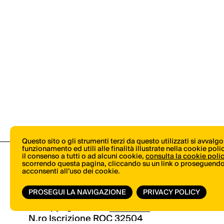
Questo sito o gli strumenti terzi da questo utilizzati si avvalg
funzionamento ed utili alle finalità illustrate nella cookie pol
il consenso a tutti o ad alcuni cookie,
consulta la cookie poli
scorrendo questa pagina, cliccando su un link o proseguendo 
acconsenti all’uso dei cookie.
PROSEGUI LA NAVIGAZIONE
PRIVACY POLICY
© Copyright 2026.
Vertical.it
N.ro Iscrizione ROC 32504