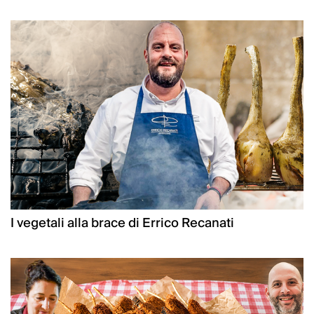
I vegetali alla brace di Errico Recanati