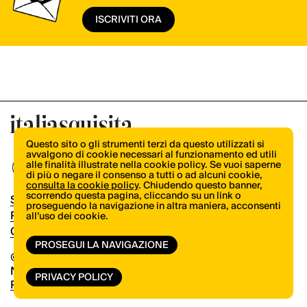
ISCRIVITI ORA
Questo sito o gli strumenti terzi da questo utilizzati si
avvalgono di cookie necessari al funzionamento ed utili
alle finalità illustrate nella cookie policy. Se vuoi saperne
di più o negare il consenso a tutti o ad alcuni cookie,
consulta la cookie policy
. Chiudendo questo banner,
scorrendo questa pagina, cliccando su un link o
Shop
proseguendo la navigazione in altra maniera, acconsenti
Pubblicità
all’uso dei cookie.
Contatti
PROSEGUI LA NAVIGAZIONE
© Copyright 2026.
Vertical.it
N.ro Iscrizione ROC 32504
PRIVACY POLICY
Privacy Policy