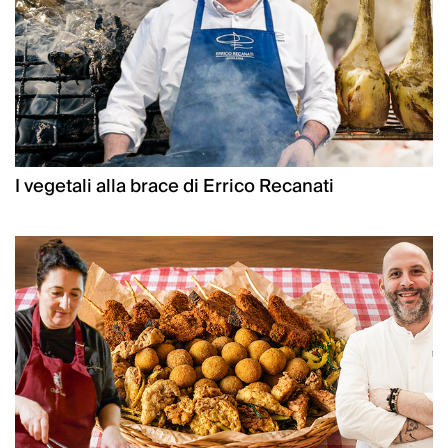
I vegetali alla brace di Errico Recanati