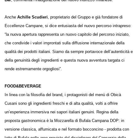
Anche
Achille Scudieri
, proprietario del Gruppo e già fondatore di
Eccellenze Campane, si dice entusiasta del nuovo percorso intrapreso:
“la nuova apertura rappresenta un nuovo capitolo del percorso iniziato,
che condivide i valori improntati sulla diffusione internazionale della
qualità dei prodotti italiani. Siamo da sempre portavoce dell’autenticità e
della genuinità degli ingredienti e questa nuova avventura targata ci
rende estremamente orgogliosi”.
FOOD&BEVERAGE
In linea con la filosofia del brand, i protagonisti del menù di Obicà
Cusani sono gli ingredienti freschi e di alta qualità, volti a offrire
un’esperienza immersiva nei sapori italiani genuini. Regina della
proposta gastronomica è la Mozzarella di Bufala Campana DOP: in
versione classica, affumicata e nel formato bocconcino - prodotta con
latte di Bufala nelle aree previste dal disciplinare del Consorzio della