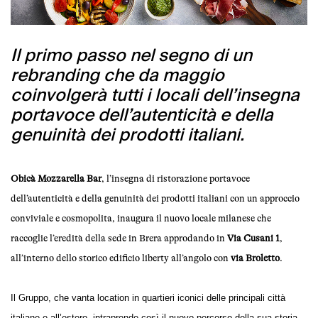
Il primo passo nel segno di un
rebranding che da maggio
coinvolgerà tutti i locali dell’insegna
portavoce dell’autenticità e della
genuinità dei prodotti italiani.
Obicà Mozzarella Bar
, l’insegna di ristorazione portavoce
dell’autenticità e della genuinità dei prodotti italiani con un approccio
conviviale e cosmopolita, inaugura il nuovo locale milanese che
raccoglie l’eredità della sede in Brera approdando in
Via Cusani 1
,
all’interno dello storico edificio liberty all’angolo con
via Broletto
.
Il Gruppo, che vanta location in quartieri iconici delle principali città
italiane e all’estero, intraprende così il nuovo percorso della sua storia