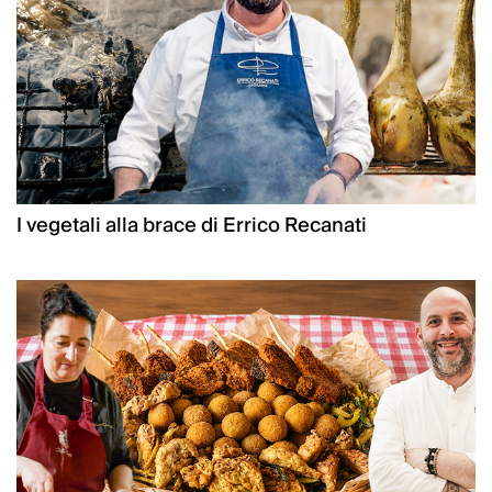
I vegetali alla brace di Errico Recanati