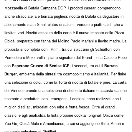
Mozzarella di Bufala Campana DOP. I prodotti caseari comprendono
anche stracciatella e burrata pugliesi; ricotta di Bufala da degustare in
abbinamento sia a Small plates di salumi, verdure e piatti caldi, che a
lievitati vari. Novità assoluta della carta è il nuovo impasto della Pizza
Obicà, preparato con farina del Molino Paolo Mariani e lievito madre. La
proposta si completa con i Primi, tra cui spiccano gli Schiaffoni con
Pomodoro e Mozzarella - piatto signature del Brand – e la Cacio e Pepe
con
Peperone Crusco
di Senise IGP
; i secondi, tra cui il
Burrata
Burger
, emblema della sintesi tra cosmopolitismo e italianità. Per finire
una selezione di dolci, come la Torta di ricotta di bufale e pere. La carta
dei Vini comprende una selezione di etichette italiane e accosta cantine
rinomate a produttori locali emergenti. I cocktail sono realizzati con i
migliori distillati, miscelati con erbe e frutta fresca. Oltre ai grandi
classici e agli analcolici, la lista propone cocktail originali Obicà come
You-Go, Obicà Mule e Ameribianco, a cui si aggiungono Birre, Amari e
un’ampia selezione di Distillati.