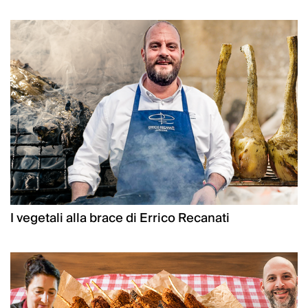
I vegetali alla brace di Errico Recanati