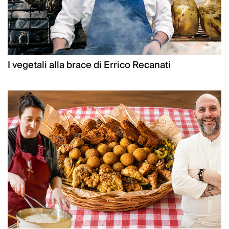
I vegetali alla brace di Errico Recanati