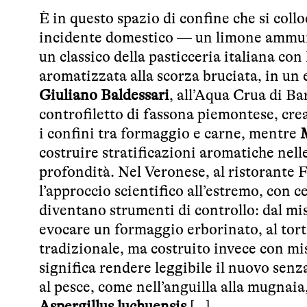
È in questo spazio di confine che si collo
incidente domestico — un limone ammuffi
un classico della pasticceria italiana co
aromatizzata alla scorza bruciata, in un
Giuliano Baldessari
, all’Aqua Crua di Ba
controfiletto di fassona piemontese, cre
i confini tra formaggio e carne, mentre
costruire stratificazioni aromatiche nell
profondità. Nel Veronese, al ristorante
l’approccio scientifico all’estremo, con 
diventano strumenti di controllo: dal mis
evocare un formaggio erborinato, al to
tradizionale, ma costruito invece con mi
significa rendere leggibile il nuovo senza
al pesce, come nell’anguilla alla mugnaia,
Aspergillus luchuensis
[...]