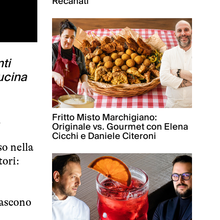
Recanati
ti
ucina
Fritto Misto Marchigiano:
l
Originale vs. Gourmet con Elena
Cicchi e Daniele Citeroni
o nella
ori:
ascono