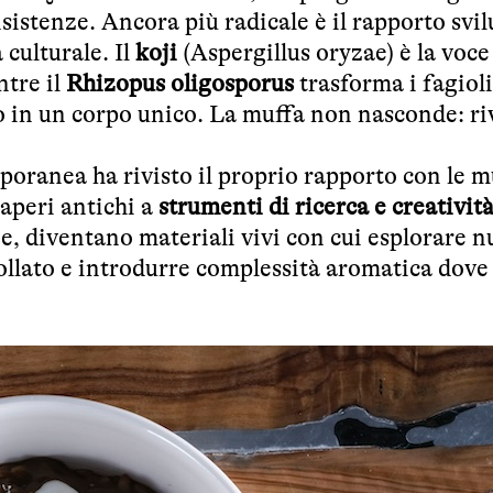
sistenze. Ancora più radicale è il rapporto svi
 culturale. Il
koji
(Aspergillus oryzae) è la voce
ntre il
Rhizopus oligosporus
trasforma i fagioli
 in un corpo unico. La muffa non nasconde: ri
oranea ha rivisto il proprio rapporto con le m
saperi antichi a
strumenti di ricerca e creativit
e, diventano materiali vivi con cui esplorare 
trollato e introdurre complessità aromatica dov