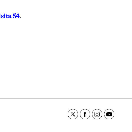
isita 54
.