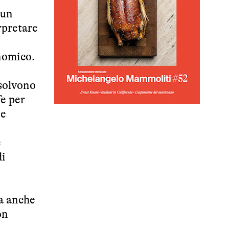
 un
rpretare
onomico.
ssolvono
fe per
 e
e
di
ia anche
on