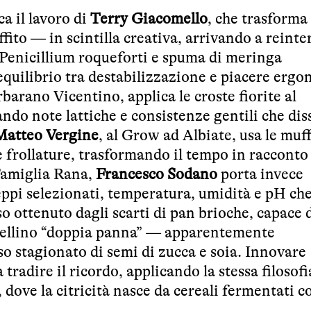
ca il lavoro di
Terry Giacomello
, che trasforma
to — in scintilla creativa, arrivando a reinte
n Penicillium roqueforti e spuma di meringa
 equilibrio tra destabilizzazione e piacere erg
rbarano Vicentino, applica le croste fiorite al
ando note lattiche e consistenze gentili che di
Matteo Vergine
, al Grow ad Albiate, usa le muf
e frollature, trasformando il tempo in racconto
 Famiglia Rana,
Francesco Sodano
porta invece
ceppi selezionati, temperatura, umidità e pH ch
o ottenuto dagli scarti di pan brioche, capace 
rtellino “doppia panna” — apparentemente
so stagionato di semi di zucca e soia. Innovare
 tradire il ricordo, applicando la stessa filosof
 dove la citricità nasce da cereali fermentati c