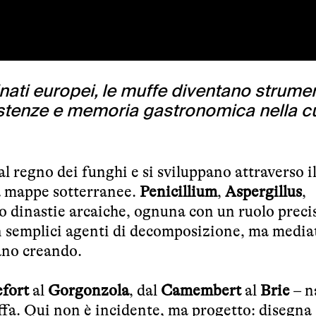
inati europei, le muffe diventano strumen
sistenze e memoria gastronomica nella c
 regno dei funghi e si sviluppano attraverso i
da mappe sotterranee.
Penicillium
,
Aspergillus
,
o dinastie arcaiche, ognuna con un ruolo precis
 semplici agenti di decomposizione, ma mediat
ano creando.
fort
al
Gorgonzola
, dal
Camembert
al
Brie
– n
ffa. Qui non è incidente, ma progetto: disegna