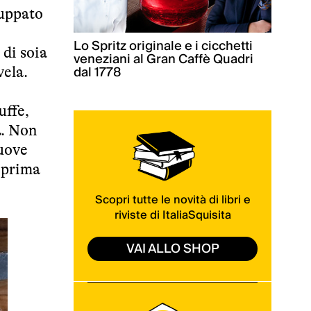
luppato
Lo Spritz originale e i cicchetti
 di soia
veneziani al Gran Caffè Quadri
dal 1778
vela.
uffe,
à
. Non
nuove
e prima
Scopri tutte le novità di libri e
riviste di ItaliaSquisita
VAI ALLO SHOP