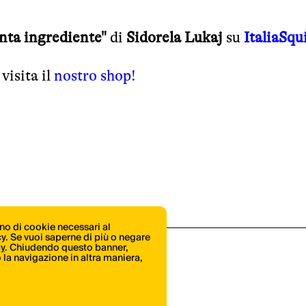
nta ingrediente"
di
Sidorela Lukaj
su
ItaliaSqu
 visita il
nostro shop!
ono di cookie necessari al
icy. Se vuoi saperne di più o negare
cy
. Chiudendo questo banner,
la navigazione in altra maniera,