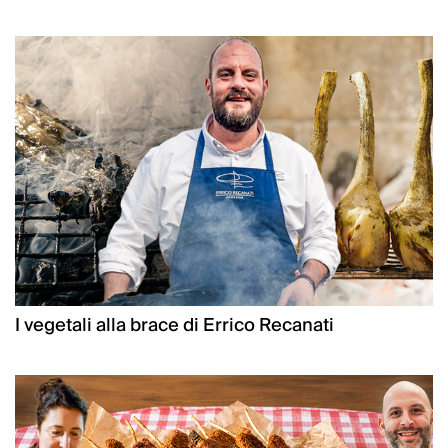
I vegetali alla brace di Errico Recanati