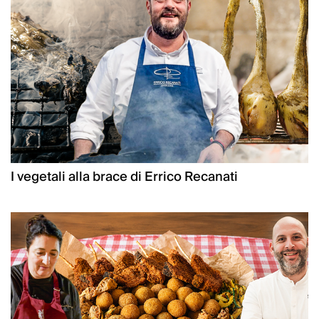
I vegetali alla brace di Errico Recanati