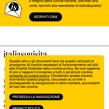
Il meglio della cucina italiana, una mail alla
volta. Iscriviti alla newsletter di ItaliaSquisita!
ISCRIVITI ORA
Questo sito o gli strumenti terzi da questo utilizzati si
avvalgono di cookie necessari al funzionamento ed utili
alle finalità illustrate nella cookie policy. Se vuoi saperne
di più o negare il consenso a tutti o ad alcuni cookie,
consulta la cookie policy
. Chiudendo questo banner,
scorrendo questa pagina, cliccando su un link o
Shop
proseguendo la navigazione in altra maniera, acconsenti
Pubblicità
all’uso dei cookie.
Contatti
PROSEGUI LA NAVIGAZIONE
© Copyright 2026.
Vertical.it
N.ro Iscrizione ROC 32504
PRIVACY POLICY