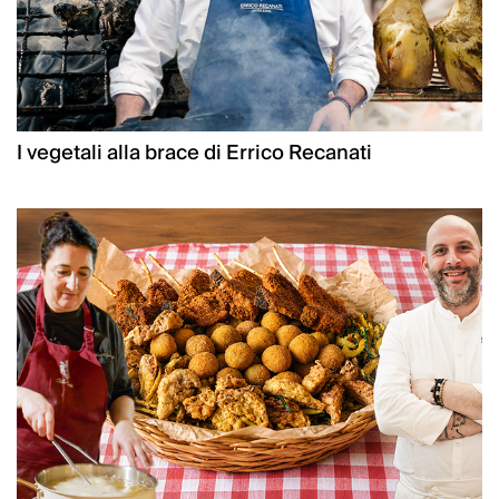
I vegetali alla brace di Errico Recanati