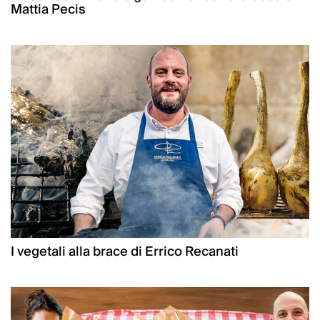
Mattia Pecis
I vegetali alla brace di Errico Recanati