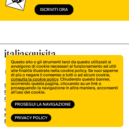
ISCRIVITI ORA
Questo sito o gli strumenti terzi da questo utilizzati si
avvalgono di cookie necessari al funzionamento ed utili
alle finalità illustrate nella cookie policy. Se vuoi saperne
di più o negare il consenso a tutti o ad alcuni cookie,
consulta la cookie policy
. Chiudendo questo banner,
scorrendo questa pagina, cliccando su un link o
Shop
proseguendo la navigazione in altra maniera, acconsenti
Pubblicità
all’uso dei cookie.
Contatti
PROSEGUI LA NAVIGAZIONE
© Copyright 2026.
Vertical.it
N.ro Iscrizione ROC 32504
PRIVACY POLICY
Privacy Policy