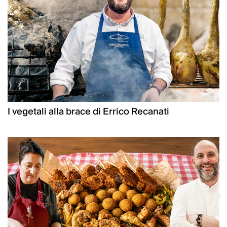
I vegetali alla brace di Errico Recanati