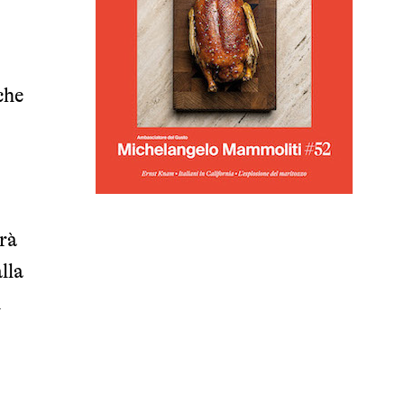
che
arà
lla
i