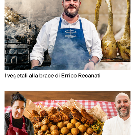
I vegetali alla brace di Errico Recanati