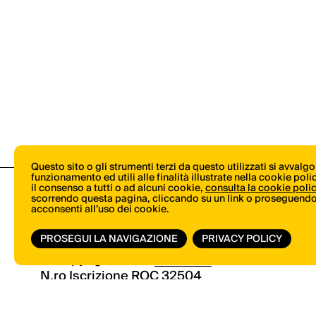
Questo sito o gli strumenti terzi da questo utilizzati si avvalg
funzionamento ed utili alle finalità illustrate nella cookie pol
il consenso a tutti o ad alcuni cookie,
consulta la cookie poli
scorrendo questa pagina, cliccando su un link o proseguendo 
acconsenti all’uso dei cookie.
PROSEGUI LA NAVIGAZIONE
PRIVACY POLICY
© Copyright 2026.
Vertical.it
N.ro Iscrizione ROC 32504
Privacy Policy