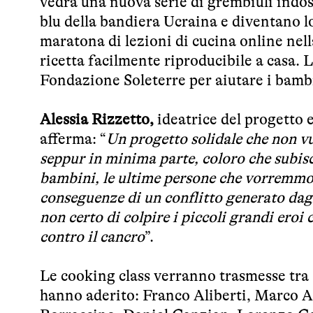
vedrà una nuova serie di grembiuli indoss
blu della bandiera Ucraina e diventano lo
maratona di lezioni di cucina online nel
ricetta facilmente riproducibile a casa. 
Fondazione Soleterre per aiutare i bambin
Alessia Rizzetto,
ideatrice del progetto
afferma: “
Un progetto solidale che non vu
seppur in minima parte, coloro che subis
bambini, le ultime persone che vorremmo v
conseguenze di un conflitto generato dagli
non certo di colpire i piccoli grandi eroi
contro il cancro
”.
Le cooking class verranno trasmesse tra
hanno aderito: Franco Aliberti, Marco A