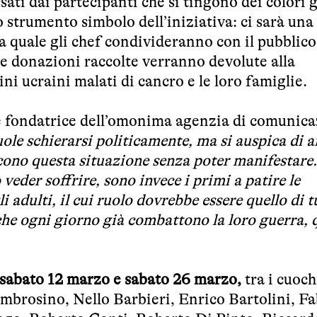
ati dai partecipanti che si tingono dei colori g
 strumento simbolo dell’iniziativa: ci sarà una
la quale gli chef condivideranno con il pubblic
Le donazioni raccolte verranno devolute alla
i ucraini malati di cancro e le loro famiglie.
 e fondatrice dell’omonima agenzia di comunica
ole schierarsi politicamente, ma si auspica di a
cono questa situazione senza poter manifestare.
eder soffrire, sono invece i primi a patire le
 adulti, il cui ruolo dovrebbe essere quello di t
 che ogni giorno già combattono la loro guerra, 
sabato 12 marzo e sabato 26 marzo,
tra i cuoch
mbrosino, Nello Barbieri, Enrico Bartolini, Fa