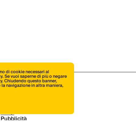
ono di cookie necessari al
icy. Se vuoi saperne di più o negare
cy
. Chiudendo questo banner,
la navigazione in altra maniera,
Shop
Pubblicità
Contatti