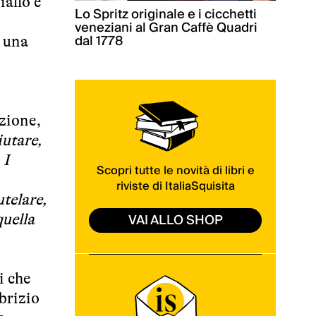
iallo e
Lo Spritz originale e i cicchetti
veneziani al Gran Caffè Quadri
dal 1778
o una
zione,
iutare,
 I
Scopri tutte le novità di libri e
riviste di ItaliaSquisita
utelare,
VAI ALLO SHOP
quella
i che
brizio