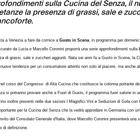
fondimenti sulla Cucina del Senza, il 
ietanze la presenza di grassi, sale e zuc
rancoforte.
ta a Venezia a fare da cornice a
Gusto in Scena
, in programma per domenic
 curato da Lucia e Marcello Coronini proporrà una serie approfondimenti sulla
nza di grassi, sale e zuccheri aggiunti. Nata sei anni fa a Gusto in Scena, la C
o nuove tendenze per un consumatore attento non solo al piacere, ma anche al
 nel corso del Congresso di Alta Cucina che costitusce la colonna portante de
za si potranno provare anche a Fuori di Gusto, il programma fuori salone in u
no inoltre presenti nelle due sezioni I Magnifici Vini e Seduzioni di Gola con l
portante per la Cucina del Senza che la vedrà approdare in Germania con un
nvito del Consolato Generale d'Italia, dove Marcello Coronini presenterà una s
o di definizione.