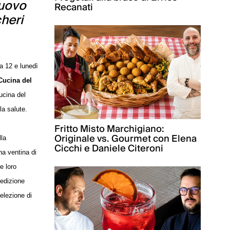
nuovo
Recanati
cheri
a 12 e lunedì
Cucina del
ucina del
la salute.
Fritto Misto Marchigiano:
Originale vs. Gourmet con Elena
lla
Cicchi e Daniele Citeroni
na ventina di
e loro
'edizione
elezione di