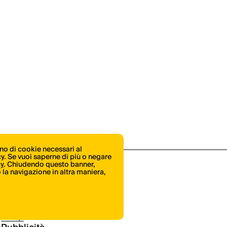
ono di cookie necessari al
icy. Se vuoi saperne di più o negare
cy
. Chiudendo questo banner,
la navigazione in altra maniera,
Shop