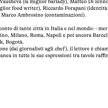
Yausheva (la miglior barlady), Matteo Di Ienno 
ior food writer), Riccardo Forapani (identità
so), Marco Ambrosino (contaminazioni).
conto di tante città in Italia e nel mondo: - me
no, Milano, Roma, Napoli e poi ancora Barcel
k, Bogotà.
one (dai giornalisti agli chef), il lettore è chia
ea in tutte le sue espressioni tra tavole raffi