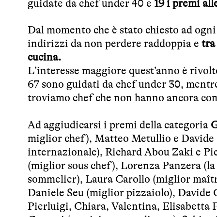
guidate da chef under 40 e
19 i premi all
Dal momento che è stato chiesto ad ogni 
indirizzi da non perdere raddoppia e
tra
cucina.
L’interesse maggiore quest’anno è rivolto 
67 sono guidati da chef under 30, mentre 
troviamo chef che non hanno ancora co
Ad aggiudicarsi i premi della categoria
G
miglior chef), Matteo Metullio e Davide 
internazionale), Richard Abou Zaki e Pie
(miglior sous chef), Lorenza Panzera (la 
sommelier), Laura Carollo (miglior maître
Daniele Seu (miglior pizzaiolo), Davide 
Pierluigi, Chiara, Valentina, Elisabetta