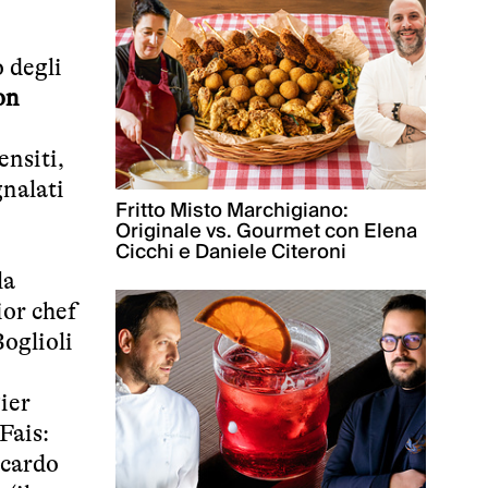
 degli
on
ensiti,
gnalati
Fritto Misto Marchigiano:
Originale vs. Gourmet con Elena
Cicchi e Daniele Citeroni
la
ior chef
oglioli
ier
Fais:
ccardo