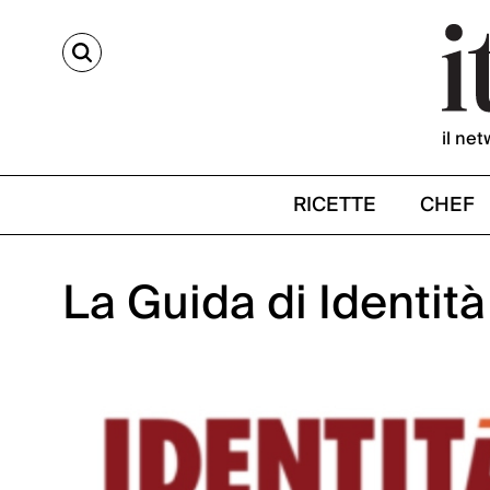
CERCA
il net
RICETTE
CHEF
La Guida di Identit