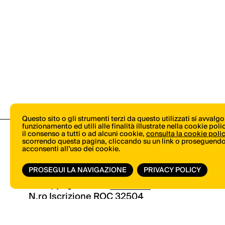
Questo sito o gli strumenti terzi da questo utilizzati si avvalg
funzionamento ed utili alle finalità illustrate nella cookie pol
il consenso a tutti o ad alcuni cookie,
consulta la cookie poli
scorrendo questa pagina, cliccando su un link o proseguendo 
acconsenti all’uso dei cookie.
PROSEGUI LA NAVIGAZIONE
PRIVACY POLICY
© Copyright 2026.
Vertical.it
N.ro Iscrizione ROC 32504
Privacy Policy