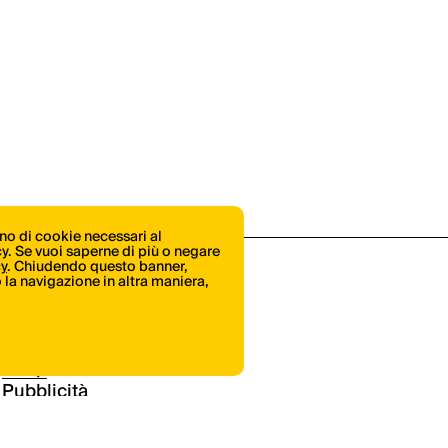
ono di cookie necessari al
icy. Se vuoi saperne di più o negare
cy
. Chiudendo questo banner,
la navigazione in altra maniera,
Shop
Pubblicità
Contatti