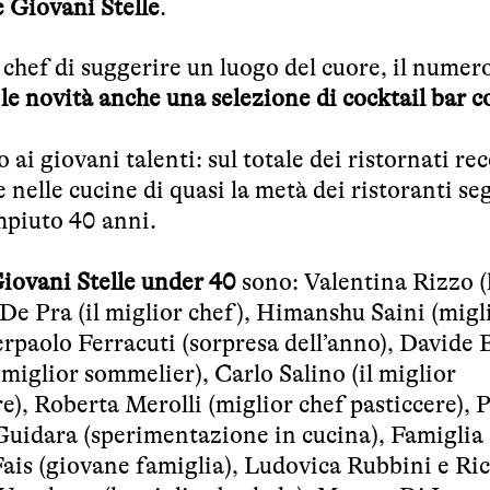
e Giovani Stelle
.
chef di suggerire un luogo del cuore, il numero
 le novità anche una selezione di cocktail bar c
ai giovani talenti: sul totale dei ristornati rec
nelle cucine di quasi la metà dei ristoranti se
mpiuto 40 anni.
iovani Stelle under 40
sono: Valentina Rizzo (
De Pra (il miglior chef), Himanshu Saini (migl
rpaolo Ferracuti (sorpresa dell’anno), Davide B
miglior sommelier), Carlo Salino (il miglior
), Roberta Merolli (miglior chef pasticcere), P
Guidara (sperimentazione in cucina), Famiglia 
 Fais (giovane famiglia), Ludovica Rubbini e Ri