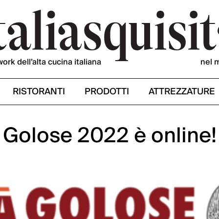
work dell’alta cucina italiana
nel 
RISTORANTI
PRODOTTI
ATTREZZATURE
à Golose 2022 è online!