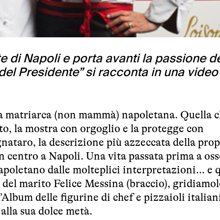
e di Napoli e porta avanti la passione d
 del Presidente” si racconta in una video
era matriarca (non mammà) napoletana. Quella c
sto, la mostra con orgoglio e la protegge con
ataro, la descrizione più azzeccata della prop
 in centro a Napoli. Una vita passata prima a os
 napoletano dalle molteplici interpretazioni… e 
 del marito Felice Messina (braccio), gridiamolo
Album delle figurine di chef e pizzaioli italiani
 alla sua dolce metà.