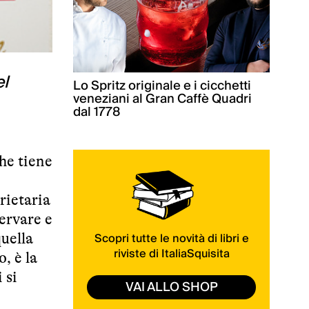
el
Lo Spritz originale e i cicchetti
veneziani al Gran Caffè Quadri
dal 1778
he tiene
rietaria
servare e
Scopri tutte le novità di libri e
quella
riviste di ItaliaSquisita
, è la
 si
VAI ALLO SHOP