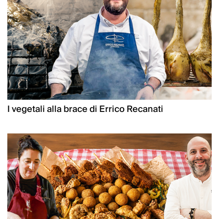
I vegetali alla brace di Errico Recanati