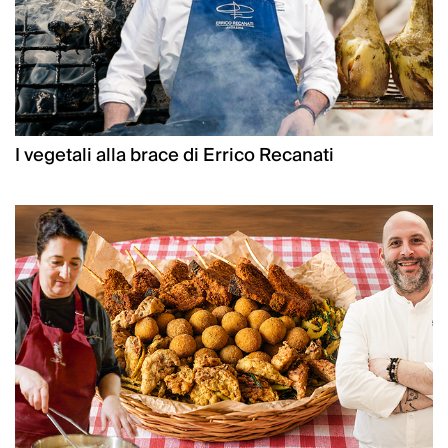
I vegetali alla brace di Errico Recanati