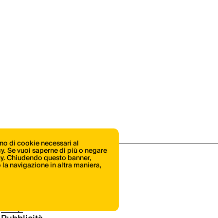
ono di cookie necessari al
icy. Se vuoi saperne di più o negare
cy
. Chiudendo questo banner,
la navigazione in altra maniera,
Shop