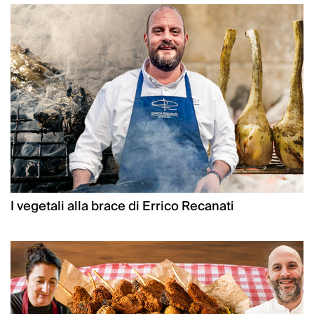
I vegetali alla brace di Errico Recanati