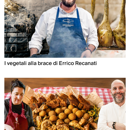
I vegetali alla brace di Errico Recanati