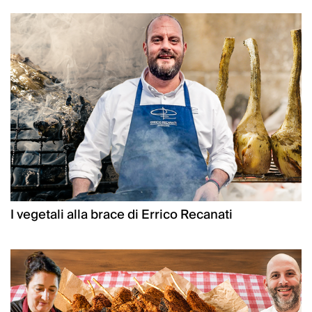
I vegetali alla brace di Errico Recanati