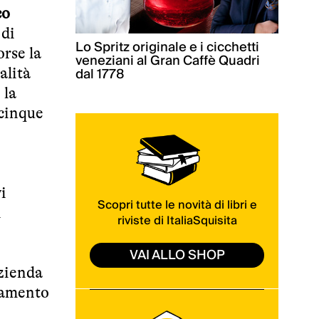
co
 di
Lo Spritz originale e i cicchetti
orse la
veneziani al Gran Caffè Quadri
dal 1778
alità
 la
acinque
e
i
Scopri tutte le novità di libri e
i
riviste di ItaliaSquisita
VAI ALLO SHOP
azienda
onamento