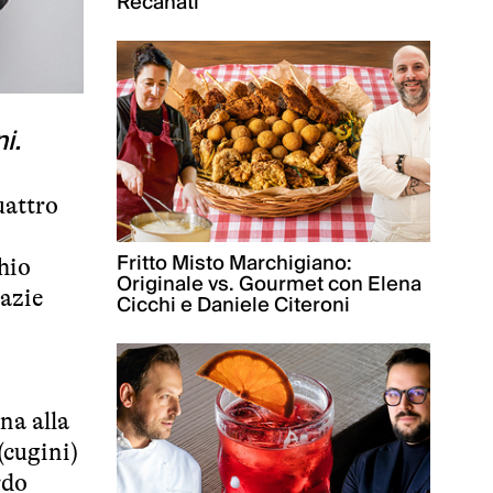
Recanati
i.
uattro
Fritto Misto Marchigiano:
hio
Originale vs. Gourmet con Elena
razie
Cicchi e Daniele Citeroni
na alla
(cugini)
rdo