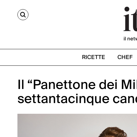
CERCA
il net
RICETTE
CHEF
Il “Panettone dei M
settantacinque can