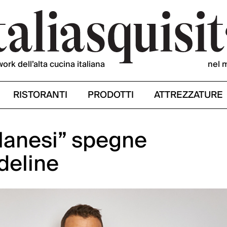
work dell’alta cucina italiana
nel 
RISTORANTI
PRODOTTI
ATTREZZATURE
ilanesi” spegne
deline