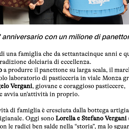
° anniversario con un milione di panetton
 di una famiglia che da settantacinque anni e q
adizione dolciaria di eccellenza.
o
a produrre il panettone su larga scala, il marc
olo laboratorio di pasticceria in viale Monza g
elo Vergani
, giovane e coraggioso pasticcere,
 avvia un’attività in proprio.
ità di famiglia è cresciuta dalla bottega artigia
tigianale. Oggi sono
Lorella e Stefano Vergani
on le radici ben salde nella “storia”, ma lo sgua