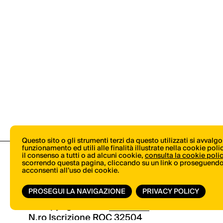
Questo sito o gli strumenti terzi da questo utilizzati si avvalg
funzionamento ed utili alle finalità illustrate nella cookie pol
il consenso a tutti o ad alcuni cookie,
consulta la cookie poli
scorrendo questa pagina, cliccando su un link o proseguendo 
acconsenti all’uso dei cookie.
PROSEGUI LA NAVIGAZIONE
PRIVACY POLICY
© Copyright 2026.
Vertical.it
N.ro Iscrizione ROC 32504