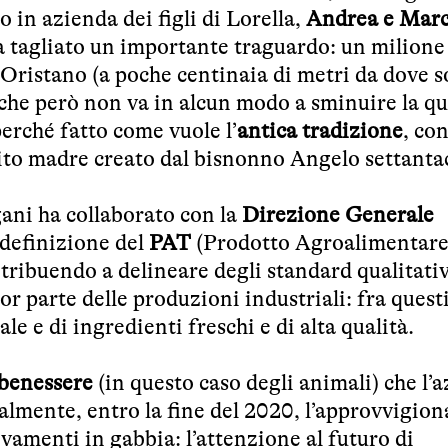
o in azienda dei figli di Lorella,
Andrea e Mar
a tagliato un importante traguardo: un milione
 Oristano (a poche centinaia di metri da dove s
che però non va in alcun modo a sminuire la qu
erché fatto come vuole l’
antica tradizione
, con
evito madre creato dal bisnonno Angelo settant
ani ha collaborato con la
Direzione Generale
 definizione del
PAT
(Prodotto Agroalimentar
ribuendo a delineare degli standard qualitativ
or parte delle produzioni industriali: fra quest
ale e di ingredienti freschi e di alta qualità.
benessere
(in questo caso degli animali) che l’
almente, entro la fine del 2020, l’approvvigi
vamenti in gabbia: l’attenzione al futuro di