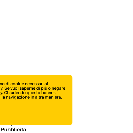
ono di cookie necessari al
icy. Se vuoi saperne di più o negare
cy
. Chiudendo questo banner,
la navigazione in altra maniera,
Shop
Pubblicità