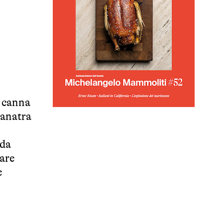
i canna
'anatra
 da
tare
e