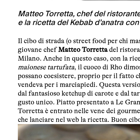
Matteo Torretta, chef del ristorant
e la ricetta del Kebab d’anatra co
Il cibo di strada (o street food per chi ma
giovane chef
Matteo Torretta
del
ristor
Milano
. Anche in questo caso, con la ric
maionese tartufata
, il cuoco di Rho dimo
possano coesistere, proprio per il fatto c
vendeva per i marciapiedi. Questa versio
dal fantasioso ketchup di carote e dal ta
gusto unico. Piatto presentato a
Le Gran
Torretta è entrato nelle vene dei gourme
che lanciare nel web la ricetta. Buon cibo