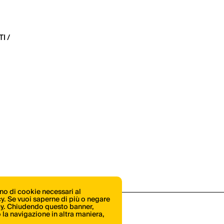
I /
ono di cookie necessari al
icy. Se vuoi saperne di più o negare
cy
. Chiudendo questo banner,
la navigazione in altra maniera,