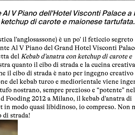
e Al V Piano dell'Hotel Visconti Palace a 
n ketchup di carote e maionese tartufata.
stica l’anglosassone) è un po’ il feticcio segreto
ante Al V Piano del Grand Hotel Visconti Palac
etta del
Kebab d’anatra con ketchup di carote e
stra quanto il cibo di strada e la cucina creativ
he il cibo di strada è nato per ingegno creativo 
ne del kebab turco e mediorientale viene ingen
rtufo nostrano, sempre prezioso e “potente” nel
d Fooding 2012 a Milano
, il kebab d’anatra di
t in modo quasi libidinoso, io compreso. Non m
 di strada!