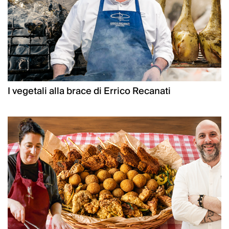
I vegetali alla brace di Errico Recanati