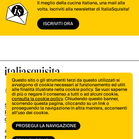
Il meglio della cucina italiana, una mail alla
volta. Iscriviti alla newsletter di ItaliaSquisita!
ISCRIVITI ORA
Questo sito o gli strumenti terzi da questo utilizzati si
avvalgono di cookie necessari al funzionamento ed utili
alle finalità illustrate nella cookie policy. Se vuoi saperne
di più o negare il consenso a tutti o ad alcuni cookie,
consulta la cookie policy
. Chiudendo questo banner,
scorrendo questa pagina, cliccando su un link o
Shop
proseguendo la navigazione in altra maniera, acconsenti
Pubblicità
all’uso dei cookie.
Contatti
PROSEGUI LA NAVIGAZIONE
© Copyright 2026.
Vertical.it
N.ro Iscrizione ROC 32504