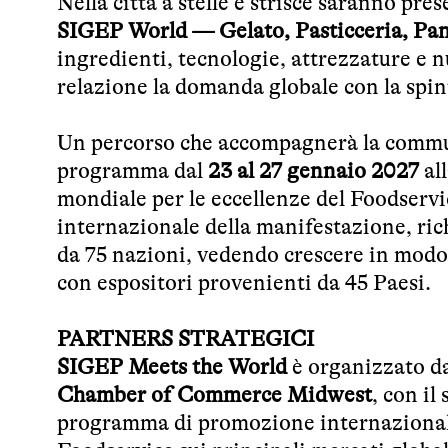
Nella città a stelle e strisce saranno pr
SIGEP World — Gelato, Pasticceria, Pani
ingredienti, tecnologie, attrezzature e n
relazione la domanda globale con la spin
Un percorso che accompagnerà la commu
programma dal
23 al 27 gennaio 2027
al
mondiale per le eccellenze del Foodservi
internazionale della manifestazione, ric
da 75 nazioni, vedendo crescere in modo 
con espositori provenienti da 45 Paesi.
PARTNERS STRATEGICI
SIGEP Meets the World
è organizzato d
Chamber of Commerce Midwest
, con il
programma di promozione internazionale v