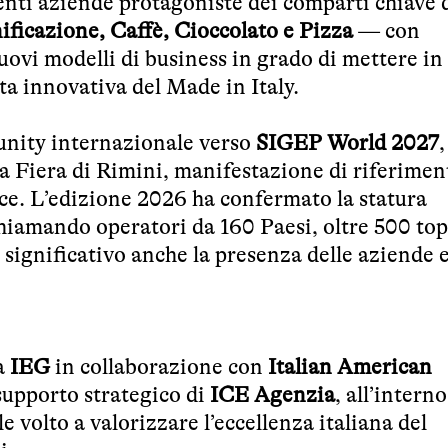
esenti aziende protagoniste dei comparti chiave 
ficazione, Caffè, Cioccolato e Pizza
— con
uovi modelli di business in grado di mettere in
ta innovativa del Made in Italy.
nity internazionale verso
SIGEP World 2027
,
la Fiera di Rimini, manifestazione di riferimen
ce. L’edizione 2026 ha confermato la statura
hiamando operatori da 160 Paesi, oltre 500 to
significativo anche la presenza delle aziende e
a
IEG
in collaborazione con
Italian American
 supporto strategico di
ICE Agenzia
, all’interno
olto a valorizzare l’eccellenza italiana del