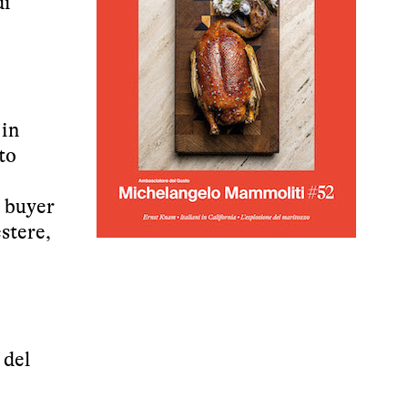
di
 in
to
p buyer
stere,
 del