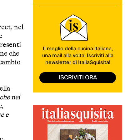
reet, nel
e
presenti
Il meglio della cucina italiana,
one che
una mail alla volta. Iscriviti alla
newsletter di ItaliaSquisita!
scambio
ISCRIVITI ORA
ella
che nei
e,
e e