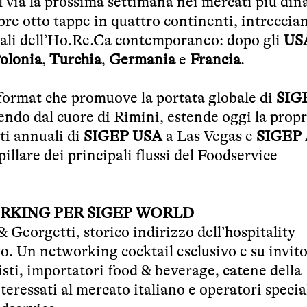
l via la prossima settimana nei mercati più din
re otto tappe in quattro continenti, intreccia
tali dell’Ho.Re.Ca contemporaneo: dopo gli
US
olonia
,
Turchia
,
Germania
e
Francia
.
 format che promuove la portata globale di
SIG
tendo dal cuore di Rimini, estende oggi la propr
ti annuali di
SIGEP USA
a Las Vegas e
SIGEP 
llare dei principali flussi del Foodservice
RKING PER SIGEP WORLD
Georgetti, storico indirizzo dell’hospitality
go. Un networking cocktail esclusivo e su invit
sisti, importatori food & beverage, catene della
teressati al mercato italiano e operatori specia