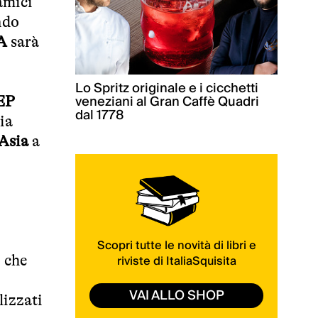
amici
ndo
A
sarà
Lo Spritz originale e i cicchetti
veneziani al Gran Caffè Quadri
EP
dal 1778
ia
Asia
a
Scopri tutte le novità di libri e
riviste di ItaliaSquisita
o che
VAI ALLO SHOP
lizzati