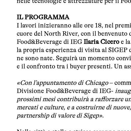
nelle tecnologie e attrezzature per il Fo
IL PROGRAMMA
I lavori inizieranno alle ore 18, nel prem
cuore del North River, con il benvenuto 
Food&Beverage di IEG
Ilaria Cicero
e la
la propria esperienza di visita al SIGEP 
ne sono nate. Seguirà un momento convivi
e il confronto tra i buyer presenti. Un as
«Con l’appuntamento di Chicago
– comm
Divisione Food&Beverage di IEG-
inaug
prossimi mesi contribuirà a rafforzare un
mercati e culture, e a costruirne di nuov
partnership di valore di Sigep»
.