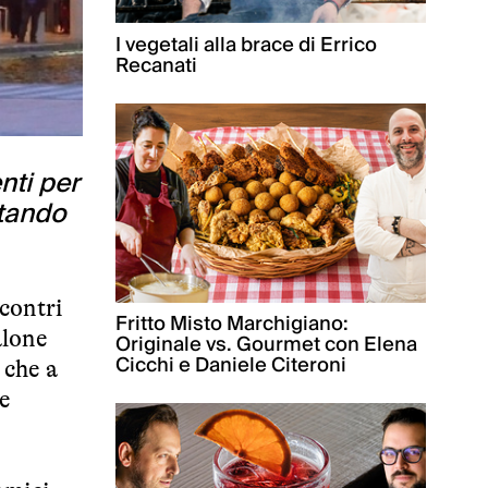
I vegetali alla brace di Errico
Recanati
nti per
rtando
ncontri
Fritto Misto Marchigiano:
salone
Originale vs. Gourmet con Elena
Cicchi e Daniele Citeroni
 che a
 e