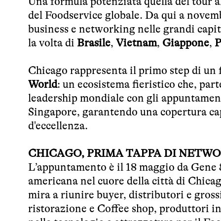
Una formula potenziata quella del tour a
del Foodservice globale. Da qui a novemb
business e networking nelle grandi capi
la volta di
Brasile
,
Vietnam
,
Giappone
,
P
Chicago rappresenta il primo step di un
World
: un ecosistema fieristico che, par
leadership mondiale con gli appuntamen
Singapore, garantendo una copertura capi
d'eccellenza.
CHICAGO, PRIMA TAPPA DI NETWO
L’appuntamento è il 18 maggio da Gene & 
americana nel cuore della città di Chica
mira a riunire buyer, distributori e gros
ristorazione e Coffee shop, produttori in