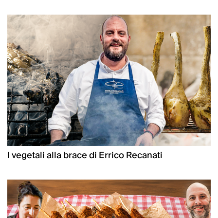
I vegetali alla brace di Errico Recanati