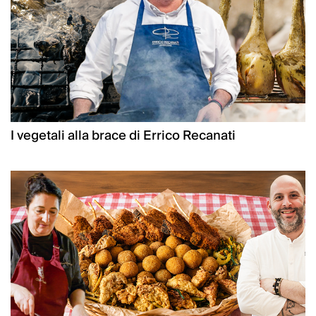
I vegetali alla brace di Errico Recanati