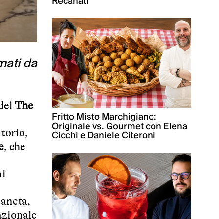
Recanati
rmati da
del
The
Fritto Misto Marchigiano:
Originale vs. Gourmet con Elena
itorio,
Cicchi e Daniele Citeroni
e
, che
ni
ianeta,
nazionale