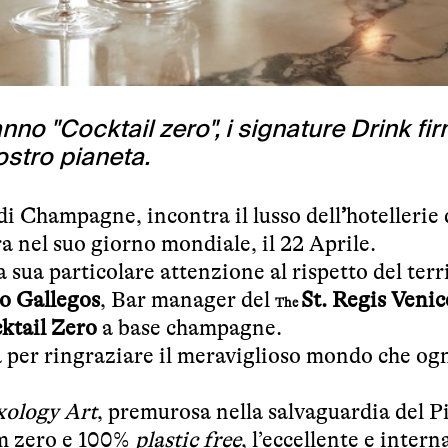
anno "Cocktail zero", i signature Drink fi
ostro pianeta.
di Champagne, incontra il lusso dell
’
hotellerie
rra nel suo giorno mondiale, il 22 Aprile.
 sua particolare attenzione al rispetto del terr
o Gallegos
, Bar manager del
St. Regis Venic
The
ktail Zero
a base champagne.
tà per ringraziare il meraviglioso mondo che og
ology Art
, premurosa nella salvaguardia del P
km zero e 100%
plastic free
, l’eccellente e inter