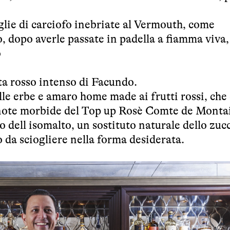
oglie di carciofo inebriate al Vermouth, come
dopo averle passate in padella a fiamma viva,
o
sta rosso intenso di Facundo.
alle erbe e amaro home made ai frutti rossi, che
e note morbide del Top up Rosè Comte de Monta
zo dell isomalto, un sostituto naturale dello zu
o da sciogliere nella forma desiderata.