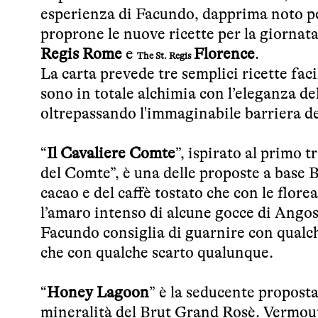
esperienza di Facundo, dapprima noto pe
proprone le nuove ricette per la giornat
Regis Rome
e
Florence
.
The
St. Regis
La carta prevede tre semplici ricette fac
sono in totale alchimia con l’eleganza de
oltrepassando l'immaginabile barriera d
“
Il Cavaliere Comte
”, ispirato al primo 
del Comte”, è una delle proposte a base B
cacao e del caffè tostato che con le flore
l’amaro intenso di alcune gocce di Angos
Facundo consiglia di guarnire con qualch
che con qualche scarto qualunque.
“
Honey Lagoon
” è la seducente proposta
mineralità del Brut Grand Rosè. Vermouth,