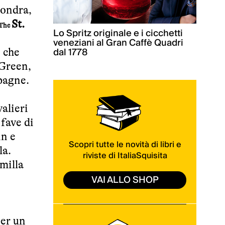
Londra
,
St.
The
Lo Spritz originale e i cicchetti
veneziani al Gran Caffè Quadri
dal 1778
i che
 Green,
pagne.
valieri
 fave di
in e
Scopri tutte le novità di libri e
la.
riviste di ItaliaSquisita
milla
VAI ALLO SHOP
per un