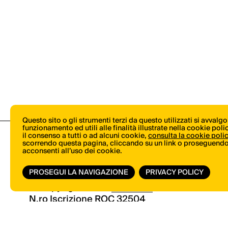
Questo sito o gli strumenti terzi da questo utilizzati si avvalg
funzionamento ed utili alle finalità illustrate nella cookie pol
il consenso a tutti o ad alcuni cookie,
consulta la cookie poli
scorrendo questa pagina, cliccando su un link o proseguendo 
acconsenti all’uso dei cookie.
PROSEGUI LA NAVIGAZIONE
PRIVACY POLICY
© Copyright 2026.
Vertical.it
N.ro Iscrizione ROC 32504
Privacy Policy