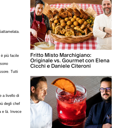
Gattamelata.
Fritto Misto Marchigiano:
è più facile
Originale vs. Gourmet con Elena
 sono
Cicchi e Daniele Citeroni
ssore. Tutti
a livello di
nù degli chef
a e là. Invece