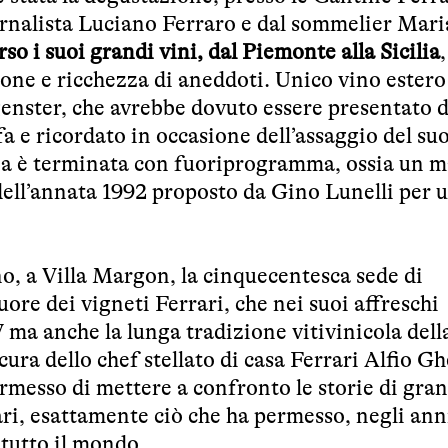
iornalista Luciano Ferraro e dal sommelier Mar
rso i suoi grandi vini, dal Piemonte alla Sicilia
,
ione e ricchezza di aneddoti. Unico vino estero
nster, che avrebbe dovuto essere presentato d
 e ricordato in occasione dell’assaggio del suo
za è terminata con fuoriprogramma, ossia un
dell’annata 1992 proposto da Gino Lunelli per 
o, a Villa Margon, la cinquecentesca sede di
ore dei vigneti Ferrari, che nei suoi affreschi
 ma anche la lunga tradizione vitivinicola dell
cura dello chef stellato di casa Ferrari Alfio Gh
rmesso di mettere a confronto le storie di gran
ari, esattamente ciò che ha permesso, negli anni
 tutto il mondo.