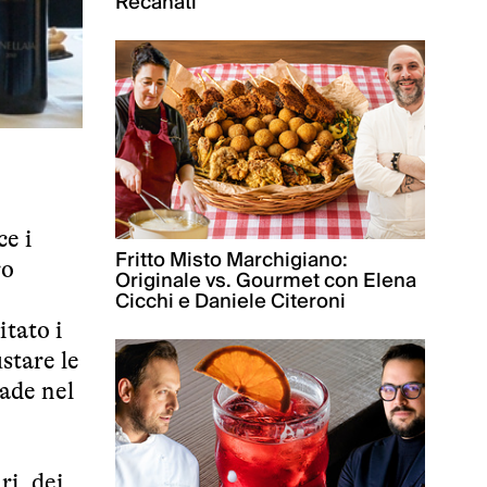
Recanati
ce i
Fritto Misto Marchigiano:
ro
Originale vs. Gourmet con Elena
Cicchi e Daniele Citeroni
itato i
stare le
cade nel
ri, dei