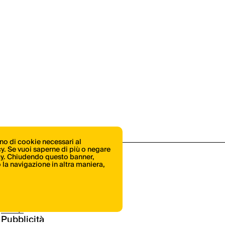
ono di cookie necessari al
icy. Se vuoi saperne di più o negare
cy
. Chiudendo questo banner,
la navigazione in altra maniera,
Shop
Pubblicità