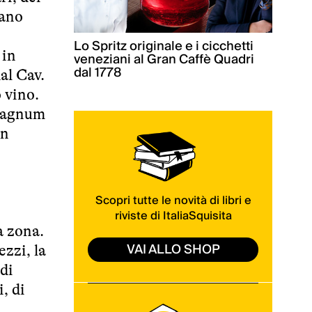
iano
Lo Spritz originale e i cicchetti
 in
veneziani al Gran Caffè Quadri
dal 1778
al Cav.
 vino.
 magnum
un
Scopri tutte le novità di libri e
riviste di ItaliaSquisita
a zona.
VAI ALLO SHOP
ezzi, la
di
, di