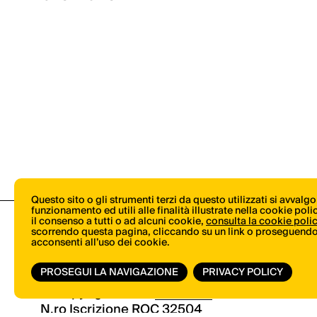
Questo sito o gli strumenti terzi da questo utilizzati si avvalg
funzionamento ed utili alle finalità illustrate nella cookie pol
il consenso a tutti o ad alcuni cookie,
consulta la cookie poli
scorrendo questa pagina, cliccando su un link o proseguendo 
acconsenti all’uso dei cookie.
PROSEGUI LA NAVIGAZIONE
PRIVACY POLICY
© Copyright 2026.
Vertical.it
N.ro Iscrizione ROC 32504