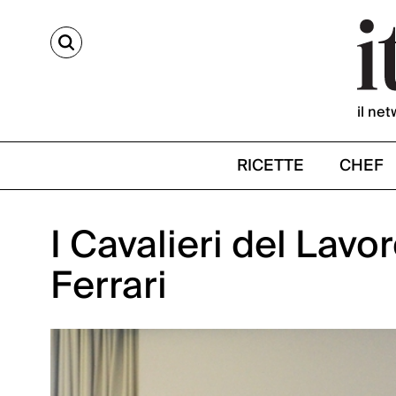
CERCA
il net
RICETTE
CHEF
I Cavalieri del Lavo
Ferrari