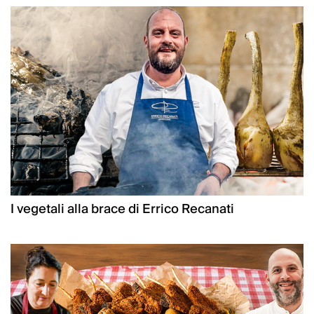
I vegetali alla brace di Errico Recanati