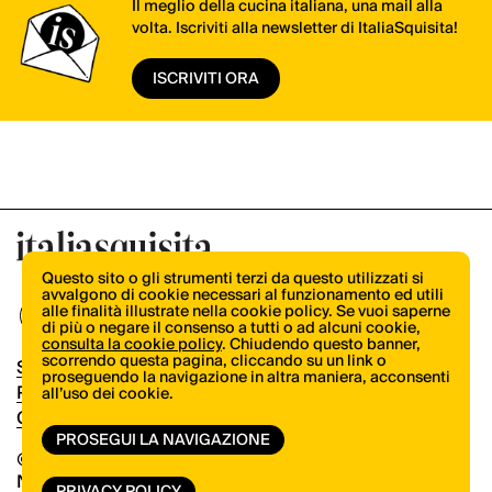
Il meglio della cucina italiana, una mail alla
volta. Iscriviti alla newsletter di ItaliaSquisita!
ISCRIVITI ORA
Questo sito o gli strumenti terzi da questo utilizzati si
avvalgono di cookie necessari al funzionamento ed utili
alle finalità illustrate nella cookie policy. Se vuoi saperne
di più o negare il consenso a tutti o ad alcuni cookie,
consulta la cookie policy
. Chiudendo questo banner,
scorrendo questa pagina, cliccando su un link o
Shop
proseguendo la navigazione in altra maniera, acconsenti
Pubblicità
all’uso dei cookie.
Contatti
PROSEGUI LA NAVIGAZIONE
© Copyright 2026.
Vertical.it
N.ro Iscrizione ROC 32504