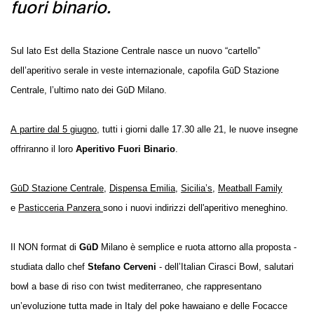
fuori binario.
Sul lato Est della Stazione Centrale nasce un nuovo “cartello”
dell’aperitivo serale
in veste internazionale,
capofila GūD Stazione
Centrale, l’ultimo nato dei GūD Milano.
A
partire dal 5 giugno
, tutti i giorni dalle 17.30 alle 21, le nuove insegne
offriranno il loro
Aperitivo Fuori Binario
.
GūD Stazione Centrale
,
Dispensa Emilia
,
Sicilia’s
,
Meatball Family
e
Pasticceria Panzera
sono i nuovi indirizzi dell'aperitivo meneghino.
Il NON format di
GūD
Milano è semplice e ruota attorno alla proposta -
studiata dallo chef
Stefano Cerveni
- dell’Italian Cirasci Bowl, salutari
bowl a base di riso con twist mediterraneo, che rappresentano
un’evoluzione tutta made in Italy del poke hawaiano e delle Focacce