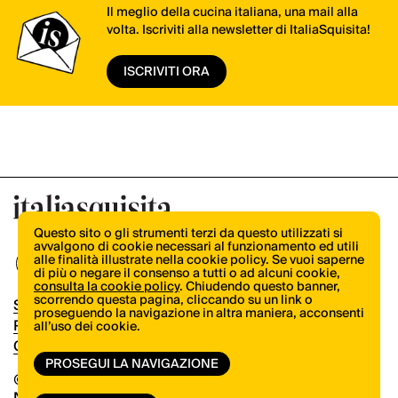
Il meglio della cucina italiana, una mail alla
volta. Iscriviti alla newsletter di ItaliaSquisita!
ISCRIVITI ORA
Questo sito o gli strumenti terzi da questo utilizzati si
avvalgono di cookie necessari al funzionamento ed utili
alle finalità illustrate nella cookie policy. Se vuoi saperne
di più o negare il consenso a tutti o ad alcuni cookie,
consulta la cookie policy
. Chiudendo questo banner,
scorrendo questa pagina, cliccando su un link o
Shop
proseguendo la navigazione in altra maniera, acconsenti
Pubblicità
all’uso dei cookie.
Contatti
PROSEGUI LA NAVIGAZIONE
© Copyright 2026.
Vertical.it
N.ro Iscrizione ROC 32504