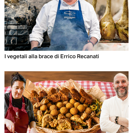
I vegetali alla brace di Errico Recanati