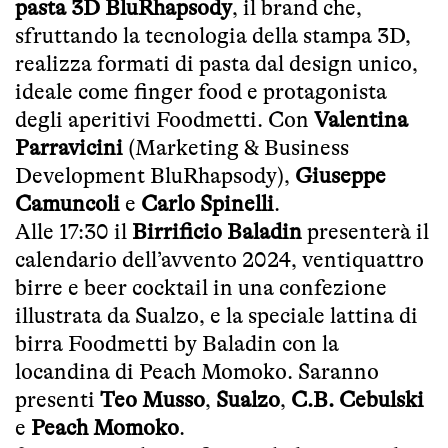
pasta 3D BluRhapsody
, il brand che,
sfruttando la tecnologia della stampa 3D,
realizza formati di pasta dal design unico,
ideale come finger food e protagonista
degli aperitivi Foodmetti. Con
Valentina
Parravicini
(Marketing & Business
Development BluRhapsody),
Giuseppe
Camuncoli
e
Carlo Spinelli
.
Alle 17:30 il
Birrificio Baladin
presenterà il
calendario dell’avvento 2024, ventiquattro
birre e beer cocktail in una confezione
illustrata da Sualzo, e la speciale lattina di
birra Foodmetti by Baladin con la
locandina di Peach Momoko. Saranno
presenti
Teo Musso
,
Sualzo
,
C.B. Cebulski
e
Peach Momoko
.