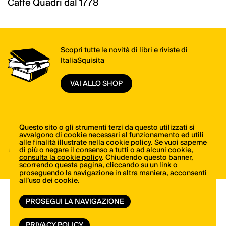
Caffè Quadri dal 1778
Scopri tutte le novità di libri e riviste di
ItaliaSquisita
VAI ALLO SHOP
Il meglio della cucina italiana, una mail alla
Questo sito o gli strumenti terzi da questo utilizzati si
avvalgono di cookie necessari al funzionamento ed utili
volta. Iscriviti alla newsletter di ItaliaSquisita!
alle finalità illustrate nella cookie policy. Se vuoi saperne
di più o negare il consenso a tutti o ad alcuni cookie,
consulta la cookie policy
. Chiudendo questo banner,
ISCRIVITI ORA
scorrendo questa pagina, cliccando su un link o
proseguendo la navigazione in altra maniera, acconsenti
all’uso dei cookie.
PROSEGUI LA NAVIGAZIONE
PRIVACY POLICY