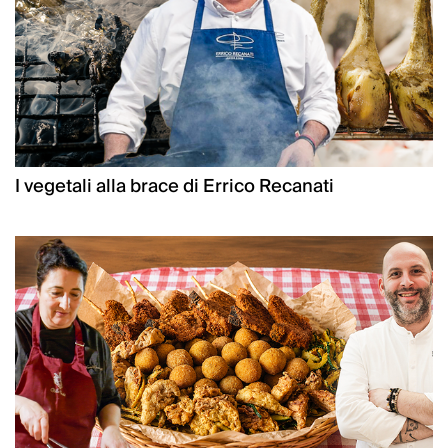
I vegetali alla brace di Errico Recanati