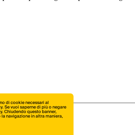
ono di cookie necessari al
icy. Se vuoi saperne di più o negare
cy
. Chiudendo questo banner,
la navigazione in altra maniera,