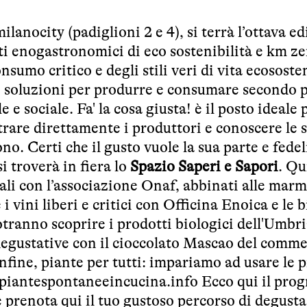
lanocity (padiglioni 2 e 4), si terrà l’ottava e
ti enogastronomici di eco sostenibilità e km ze
nsumo critico e degli stili veri di vita ecososte
 e soluzioni per produrre e consumare secondo p
e sociale. Fa' la cosa giusta! è il posto ideale 
rare direttamente i produttori e conoscere le s
o. Certi che il gusto vuole la sua parte e fedeli
 troverà in fiera lo
Spazio Saperi e Sapori
. Qu
ali con l’associazione
Onaf
, abbinati alle marm
 vini liberi e critici con
Officina Enoica
e le b
potranno scoprire i prodotti biologici dell'Umbr
egustative con il cioccolato Mascao del comme
nfine, piante per tutti: impariamo ad usare le 
iantespontaneeincucina.info
Ecco
qui
il pro
 e prenota
qui
il tuo gustoso percorso di degust