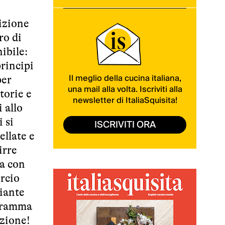
dizione
ro di
nibile:
rincipi
Il meglio della cucina italiana,
per
una mail alla volta. Iscriviti alla
torie e
newsletter di ItaliaSquisita!
 allo
i si
ISCRIVITI ORA
ellate e
irre
ia con
rcio
piante
gramma
azione!