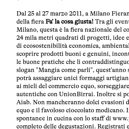
Dal 25 al 27 marzo 2011, a Milano Fierami
della fiera
Fa’ la cosa giusta!
Tra gli even
Milano, questa è la fiera nazionale del co
24 mila metri quadrati di progetti, idee
di ecosostenibilità economica, ambientale 
scoprire prodotti buoni e genuini, incont
le buone pratiche che li contraddistinguon
slogan "Mangia come parli", quest'anno si
potrà assaggiare unici formaggi artigian
ai mieli del commercio equo, sorseggiare i
autentiche con
UnionBirrai
. Inoltre si 
Aiab
. Non mancheranno dolci evasioni d
equo e il favoloso cioccolato modicano. I
spontanee in cucina con lo staff di
www.p
completo delle degustazioni. Registrati