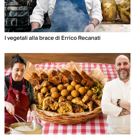
I vegetali alla brace di Errico Recanati